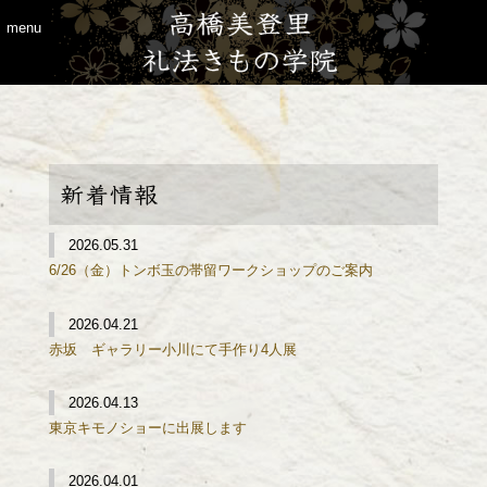
menu
高橋美登里礼法きもの学院
>
お知らせ
>
お着付け
2026.05.31
6/26（金）トンボ玉の帯留ワークショップのご案内
2026.04.21
赤坂 ギャラリー小川にて手作り4人展
2026.04.13
東京キモノショーに出展します
2026.04.01