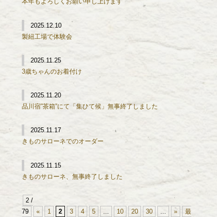
本年もよろしくお願い申し上げます
2025.12.10
製紐工場で体験会
2025.11.25
3歳ちゃんのお着付け
2025.11.20
品川宿”茶箱”にて「集ひて候」無事終了しました
2025.11.17
きものサローネでのオーダー
2025.11.15
きものサローネ、無事終了しました
2 /
79
«
1
2
3
4
5
...
10
20
30
...
»
最