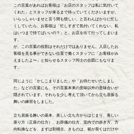
この言葉があればお客様は「お店のスタッフは私に気付いて
くれた」とスタッフが来るまで待っていてくださいますが、
いらっしゃいませと言う間も惜しい、と言わんばかりに忙し
くしていたら、お客様は「忙しすぎて気付いてくれない、私
はいつまで待てばいいの？」と、お店を出て行ってしまいま
す。
が、この言葉の役割はそれだけではありません。入店したお
客様を見る事ができない位置で働くスタッフに「お客様がみ
えましたよ〜」と知らせるスタッフ同士の合図にもなりま
す。
同じように「かしこまりました」や「お待たせいたしまし
た」などの言葉にも、その言葉本来の意味以外の意味合いが
隠されています。それらを少し考えて頂いてから立ち居振る
舞いの練習をしました。
立ち居振る舞いの基本、美しい立ち方からはじまり、美しい
座り方（正座の仕方）、お辞儀の仕方、室内での歩き方、方
向転換などを、まずは割稽古。きものは、裾が長くはだけや