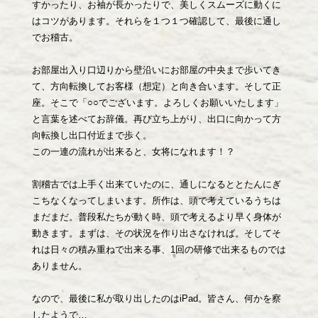
すかったり、お袖が長かったりで、美しくスムーズに動くに
はコツがあります。それらを１つ１つ確認して、最後に通し
でお稽古。
お部屋出入り口辺りから壁沿いにお部屋の中央まで歩いてき
て、方向転換してお客様（想定）と向き合います。そして正
座。そこで「○○でございます。よろしくお願いいたします」
と言葉を述べてお辞儀。再び立ち上がり、出口に向かって方
向転換し出口付近まで歩く。
この一連の流れが出来ると、女将になれます！？
割稽古では上手く出来ていたのに、通しになるととたんにぎ
こちなくなってしまいます。所作は、頭で考えているうちは
まだまだ。普段私たちが動く時、頭で考えるより早く身体が
動きます。まずは、その状況を作り出さなければ。そしてそ
れは日々の積み重ねで出来る事、1回の研修で出来るものでは
ありません。
なので、最後に私が取り出したのはiPad。皆さん、何かを察
したようで…