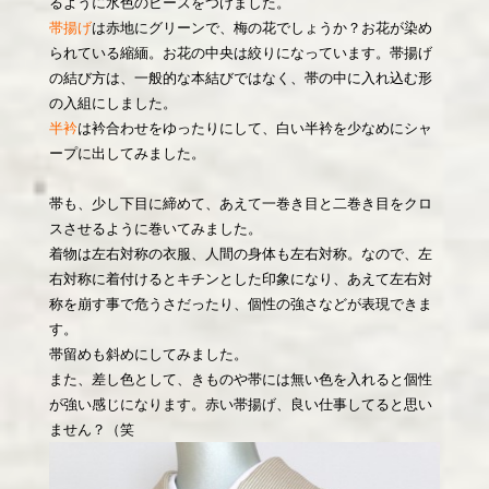
るように水色のビーズをつけました。
帯揚げ
は赤地にグリーンで、梅の花でしょうか？お花が染め
られている縮緬。お花の中央は絞りになっています。帯揚げ
の結び方は、一般的な本結びではなく、帯の中に入れ込む形
の入組にしました。
半衿
は衿合わせをゆったりにして、白い半衿を少なめにシャ
ープに出してみました。
帯も、少し下目に締めて、あえて一巻き目と二巻き目をクロ
スさせるように巻いてみました。
着物は左右対称の衣服、人間の身体も左右対称。なので、左
右対称に着付けるとキチンとした印象になり、あえて左右対
称を崩す事で危うさだったり、個性の強さなどが表現できま
す。
帯留めも斜めにしてみました。
また、差し色として、きものや帯には無い色を入れると個性
が強い感じになります。赤い帯揚げ、良い仕事してると思い
ません？（笑