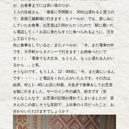
が、お食事までには長い道のりが…
１人の生徒さん、「着装に手間取り、30分は遅れると思うの
で、直接三越劇場に行きます」とメールが。でも、楽しみに
していたお食事。お芝居は2:00からだったので「駅に着いた
ら電話して～！お店に来たらすぐに食べられるように、注文
しておくから」
先に食事をしていると、またメールが。「今、まだ電車の中
です。大手町からタクシーで行きます！お肉食べたいで
す！！」「電車でも大丈夫、もう１人、もっと遅れる人がい
るから…」と私。
そうなのです。もう１人、12：00頃に「今、まだ家にいるん
です・・・・」と電話をくれた人がいたんです。その方は、
結局、何と1：40にお店に到着。大急ぎで食事をしてお芝居
を観に行きました。サーロイン牛の威力、絶大です（笑
そんなこんなで、お芝居の記憶が薄れてしまいましたが、皆
さんのこの楽しそうな笑顔で、上出来の１日だったこと、お
分かりいただけますでしょうか？