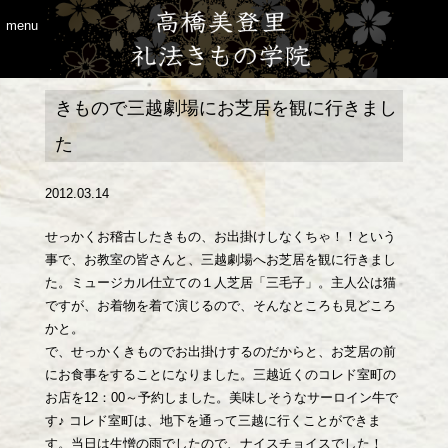
menu
きもので三越劇場にお芝居を観に行きまし
た
2012.03.14
せっかくお稽古したきもの、お出掛けしなくちゃ！！という
事で、お教室の皆さんと、三越劇場へお芝居を観に行きまし
た。ミュージカル仕立ての１人芝居「三毛子」。主人公は猫
ですが、お着物を着て演じるので、そんなところも見どころ
かと。
で、せっかくきものでお出掛けするのだからと、お芝居の前
にお食事をすることになりました。三越近くのコレド室町の
お店を12：00～予約しました。美味しそうなサーロイン牛で
す♪ コレド室町は、地下を通って三越に行くことができま
す。当日は生憎の雨でしたので、ナイスチョイスでした！