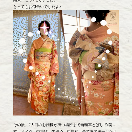
とってもお似合いでしたよ♪
その後、2人目のお嬢様が待つ場所まで自転車とばして(笑
髪、メイク、帯揚げ、帯締め、伊達衿、全て青で統一したお