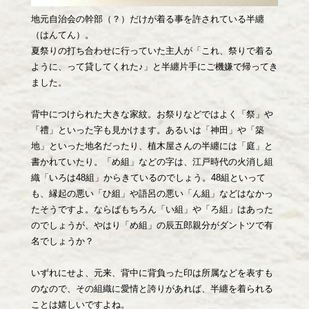
地元自治会の幹部（？）だけが着る事を許されている半纏
（はんてん）。
夏祭りの打ち合わせに行っていた主人が「これ、祭りで着る
ように、って貸してくれた♪」と半纏片手にご機嫌で帰ってき
ました。
背中につけられた大きな家紋。お祭りなどではよく「祭」や
「禮」といった字も見かけます。あるいは「神田」や「築
地」といった地名だったり、植木屋さんの半纏には「庭」と
書かれていたり。「め組」などの字は、江戸時代の火消し組
織「いろは48組」からきているのでしょう。48組といって
も、縁起の悪い「ひ組」や語呂の悪い「ん組」などはなかっ
たそうですよ。ならばもちろん「い組」や「ろ組」はあった
のでしょうが、やはり「め組」の辰五郎親分がダントツで有
名でしょうか？
いずれにせよ、元来、背中に背負った印は所属などを表すも
のなので、その組織に愛情と誇りがあれば、半纏を着られる
ことは嬉しいですよね。