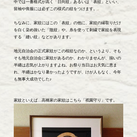
中では一番格式が高く「日向紋」あるいは「表紋」といい、
留袖や喪服には必ずこの様式の紋をつけます。
ちなみに、家紋にはこの「表紋」の他に、家紋の縁取りだけ
を白く染め抜いた「陰紋」や、糸を使って刺繍で家紋を表現
する「縫い紋」などがあります。
地元自治会の正式家紋がこの桜紋なのか、というより、そも
そも地元自治会に家紋があるのか、わかりませんが、揃いの
半纏は志気が上がりますよね。お祭り当日はお天気に恵ま
れ、半纏はかなり暑かったようですが、けが人もなく、今年
も無事大成功でした♪
家紋といえば…高橋家の家紋はこちら「祇園守り」です。