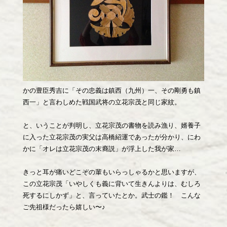
かの豊臣秀吉に「その忠義は鎮西（九州）一、その剛勇も鎮
西一」と言わしめた戦国武将の立花宗茂と同じ家紋。
と、いうことが判明し、立花宗茂の書物を読み漁り、婿養子
に入った立花宗茂の実父は高橋紹運であったが分かり、にわ
かに「オレは立花宗茂の末裔説」が浮上した我が家…
きっと耳が痛いどこぞの輩もいらっしゃるかと思いますが、
この立花宗茂「いやしくも義に背いて生きんよりは、むしろ
死するにしかず」と、言っていたとか。武士の鑑！ こんな
ご先祖様だったら嬉しい〜♪