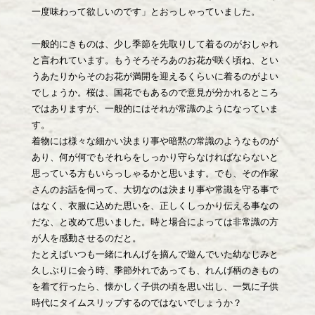
一度味わって欲しいのです」とおっしゃっていました。
一般的にきものは、少し季節を先取りして着るのがおしゃれ
と言われています。もうそろそろあのお花が咲く頃ね、とい
うあたりからそのお花が満開を迎えるくらいに着るのがよい
でしょうか。桜は、国花でもあるので意見が分かれるところ
ではありますが、一般的にはそれが常識のようになっていま
す。
着物には様々な細かい決まり事や暗黙の常識のようなものが
あり、何が何でもそれらをしっかり守らなければならないと
思っている方もいらっしゃるかと思います。でも、その作家
さんのお話を伺って、大切なのは決まり事や常識を守る事で
はなく、衣服に込めた思いを、正しくしっかり伝える事なの
だな、と改めて思いました。時と場合によっては非常識の方
が人を感動させるのだと。
たとえばいつも一緒にれんげを摘んで遊んでいた幼なじみと
久しぶりに会う時、季節外れであっても、れんげ柄のきもの
を着て行ったら、懐かしく子供の頃を思い出し、一気に子供
時代にタイムスリップするのではないでしょうか？