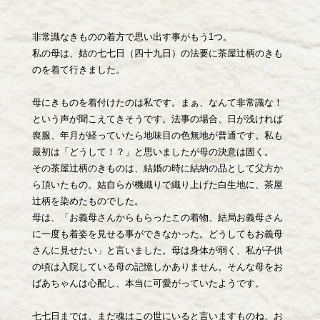
非常識なきものの着方で思い出す事がもう1つ。
私の母は、姑の七七日（四十九日）の法要に茶屋辻柄のきも
のを着て行きました。
母にきものを着付けたのは私です。まぁ、なんて非常識な！
という声が聞こえてきそうです。法事の場合、日が浅ければ
喪服、年月が経っていたら地味目の色無地が普通です。私も
最初は「どうして！？」と思いましたが母の決意は固く。
その茶屋辻柄のきものは、結婚の時に結納の品として父方か
ら頂いたもの。姑自らが機織りで織り上げた白生地に、茶屋
辻柄を染めたものでした。
母は、「お義母さんからもらったこの着物、結局お義母さん
に一度も着姿を見せる事ができなかった。どうしてもお義母
さんに見せたい」と言いました。母は身体が弱く、私が子供
の頃は入院している母の記憶しかありません。そんな母をお
ばあちゃんは心配し、本当に可愛がっていたようです。
七七日までは、まだ魂はこの世にいると言いますものね、お