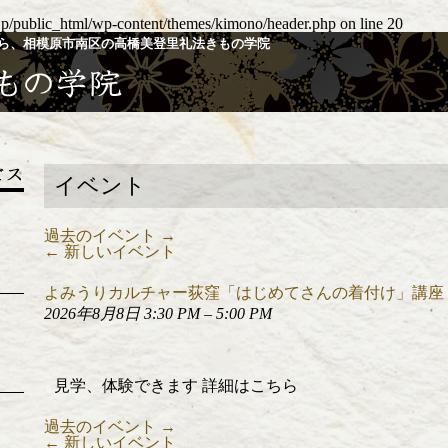
jp/public_html/wp-content/themes/kimono/header.php
on line
20
ら、相模原市南区の高橋美登里礼法きもの学院
イベント
過去のイベント
→
←
新しいイベント
よみうりカルチャー荻窪「はじめてさんの着付け」講座
2026年8月8日 3:30 PM
–
5:00 PM
見学、体験できます 詳細はこちら
過去のイベント
→
←
新しいイベント